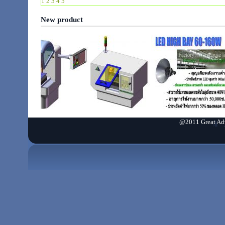
1
2
3
4
5
Wiring main cable to Line
New product
Customer
M&J TECHNOLOG
Job Function
Wiring cabl
Connection t
Wiring sub-e
@2011 Great Adva
Light & Buzzer signal Alarm for Assembly Lines
Customer
TOYODA 
Applicati
Li
eac
Lig
on